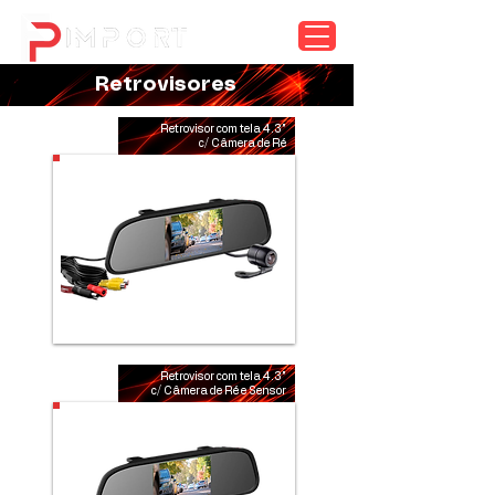
menu
Retrovisores
Retrovisor com tela 4.3"
638-N118
c/ Câmera de Ré
Retrovisor com tela 4.3"
638-N86
c/ Câmera de Ré e Sensor