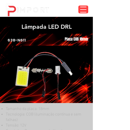
menu
Lâmpada LED DRL
Placa COB 18mm
638-N611
Tamanho da placa: 18mm
Tecnologia: COB (iluminação contínua e sem
falhas)
Tensão: 12V