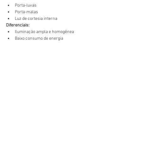
Porta-luvas
Porta-malas
Luz de cortesia interna
Diferenciais:
Iluminação ampla e homogênea
Baixo consumo de energia
Longa durabilidade
Compatível com diversos modelos e 
marcas de veículos
Ideal para substituir lâmpadas halógenas 
com muito mais eficiência
Transforme a iluminação interna do seu carro 
com 
tecnologia LED COB
, aliando desempenho, 
estilo e economia.
comercial@fpimport.com.br
Av. Jambeiro, 549 - Vila Valqueire
Rio de Janeiro, RJ - CEP
21330-300
Tel:
(21) 3017-6611