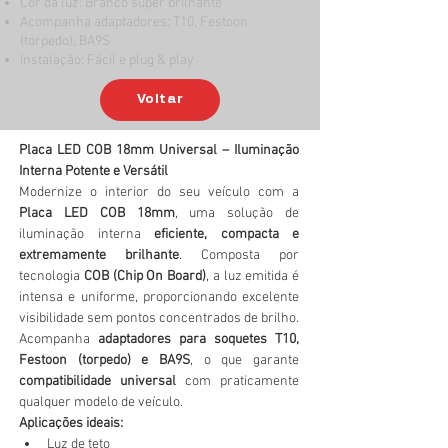
Cor da luz: Branco super brilhante
Acompanha adaptadores: T10, Festoon
(torpedo), BA9S
Instalação: Fácil e plug & play
Voltar
Placa LED COB 18mm Universal – Iluminação 
Interna Potente e Versátil
Modernize o interior do seu veículo com a 
Placa LED COB 18mm
, uma solução de 
iluminação interna 
eficiente, compacta e 
extremamente brilhante
. Composta por 
tecnologia 
COB (Chip On Board)
, a luz emitida é 
intensa e uniforme, proporcionando excelente 
visibilidade sem pontos concentrados de brilho.
Acompanha 
adaptadores para soquetes T10, 
Festoon (torpedo) e BA9S
, o que garante 
compatibilidade universal
 com praticamente 
qualquer modelo de veículo.
Aplicações ideais:
Luz de teto