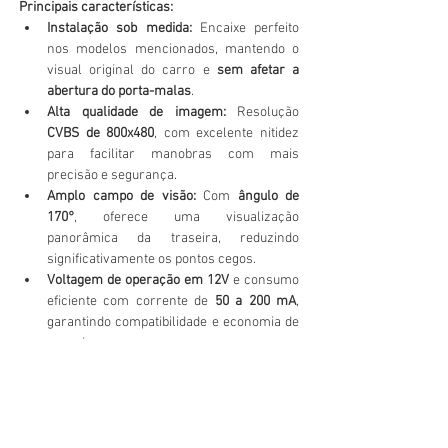
Principais características:
Instalação sob medida:
 Encaixe perfeito 
nos modelos mencionados, mantendo o 
visual original do carro e 
sem afetar a 
abertura do porta-malas
.
Alta qualidade de imagem:
 Resolução 
CVBS de 800x480
, com excelente nitidez 
para facilitar manobras com mais 
precisão e segurança.
Amplo campo de visão:
 Com 
ângulo de 
170°
, oferece uma visualização 
panorâmica da traseira, reduzindo 
significativamente os pontos cegos.
Voltagem de operação em 12V
 e consumo 
eficiente com corrente de 
50 a 200 mA
, 
garantindo compatibilidade e economia de 
energia.
Resistência extrema:
 Funciona 
perfeitamente em temperaturas que 
variam de 
-30°C a +70°C
, ideal para 
diferentes condições climáticas e 