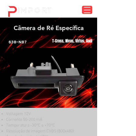
menu
Câmera de Ré Específica
T-Cross, Nivus, Virtus, Audi
638-N87
Voltagem 12V
Corrente 50-200 mA
Temperatura -30°C a +70°C
Resolução de imagem CVBS (800x480)